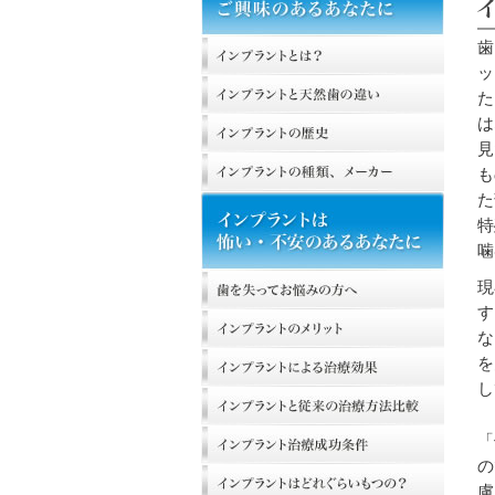
歯
ッ
た
は
見
も
た
特
噛
現
す
な
を
し
「
の
慮