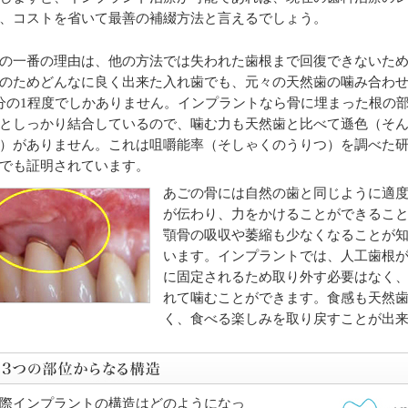
、コストを省いて最善の補綴方法と言えるでしょう。
の一番の理由は、他の方法では失われた歯根まで回復できないた
のためどんなに良く出来た入れ歯でも、元々の天然歯の噛み合わ
分の1程度でしかありません。インプラントなら骨に埋まった根の
としっかり結合しているので、噛む力も天然歯と比べて遜色（そ
）がありません。これは咀嚼能率（そしゃくのうりつ）を調べた
でも証明されています。
あごの骨には自然の歯と同じように適
が伝わり、力をかけることができるこ
顎骨の吸収や萎縮も少なくなることが
います。インプラントでは、人工歯根
に固定されるため取り外す必要はなく
れて噛むことができます。食感も天然
く、食べる楽しみを取り戻すことが出
際インプラントの構造はどのようになっ