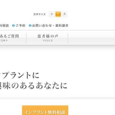
小
中
大