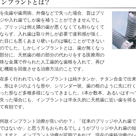
を虫歯や歯周病、外傷などで失った場合、昔はブリ
ジや入れ歯でしか歯を補うことができませんでし
。ブリッジは例え隣の歯が悪くなくても削らなくて
ならず、入れ歯は取り外しが必要で違和感が強く、
た目にも悪くあまり硬いものは噛むことができない
のでした。しかしインプラントとは、歯が無くなっ
部分に、天然歯の根の部分の代わりをする医療用の
殊な金属で作られた人工歯的な歯根を入れて、再び
む機能を回復させる治療方法のことです。
在多く行われているインプラントは純チタンか、チタン合金で出
。形はネジのような形や、シリンダー状、歯の根のように先に行
った形など多種多様になってきました。1本か数本、あるいはすべ
失った場合にも、インプラントは半永久的に天然歯に近い歯を得
て有効です。
何故インプラント治療が良いのか？」「従来のブリッジや入れ歯
ではないか」と思う方もおられるでしょうがブリッジや入れ歯の
しますと、インプラント治療が可能であれば、現在の歯科治療の