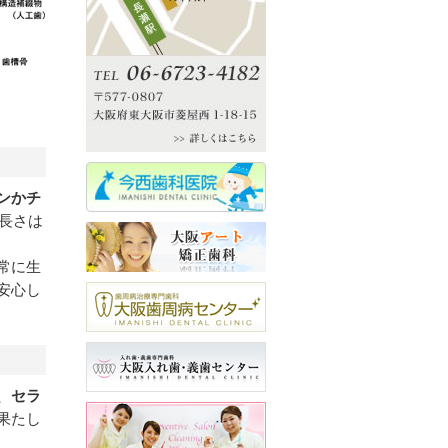
ンかチ
長さは
常に生
安心し
、
セラ
果たし