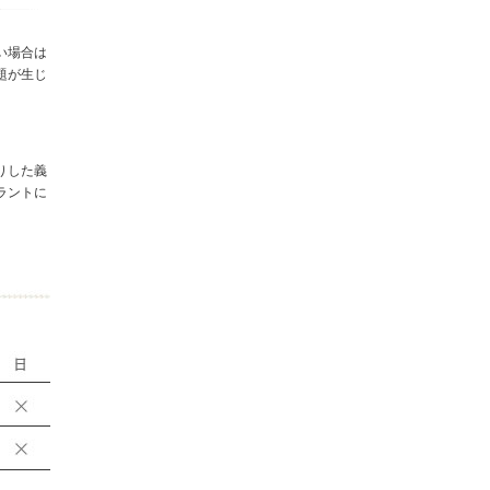
い場合は
題が生じ
りした義
ラントに
。