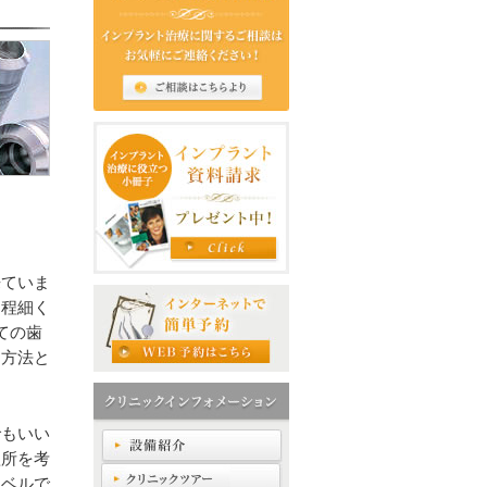
来ていま
く程細く
ての歯
る方法と
でもいい
短所を考
レベルで