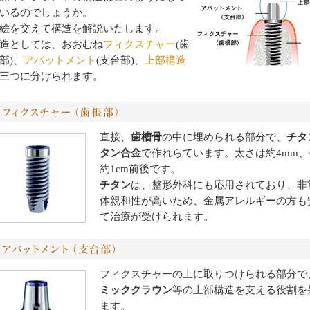
いるのでしょうか。
絵を交えて構造を解説いたします。
造としては、おおむね
フィクスチャー
(歯
部)、
アバットメント
(支台部)、
上部構造
三つに分けられます。
直接、
歯槽骨
の中に埋められる部分で、
チタ
タン合金
で作れらています。太さは約4mm、
約1cm前後です。
チタン
は、整形外科にも応用されており、非
体親和性が高いため、金属アレルギーの方も
て治療が受けられます。
フィクスチャーの上に取りつけられる部分で
ミッククラウン
等の上部構造を支える役割を
ます。