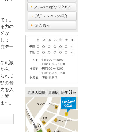
めです。
せる力の
部分が
んしょ
研究デー
度な刺激
とから、
知られて
が顎の骨
、力を入
歯に近
来ます。