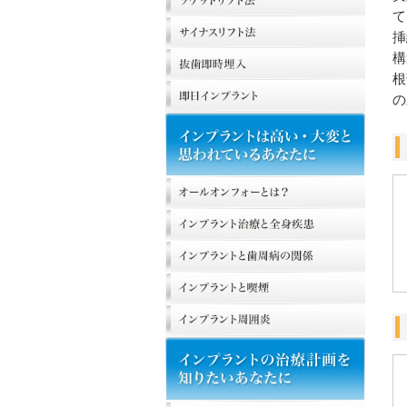
て
挿
構
根
の