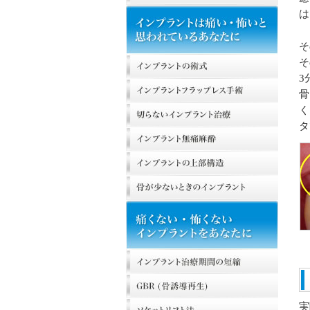
は
そ
そ
3
骨
く
タ
実