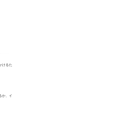
。
かけるた
るか、イ