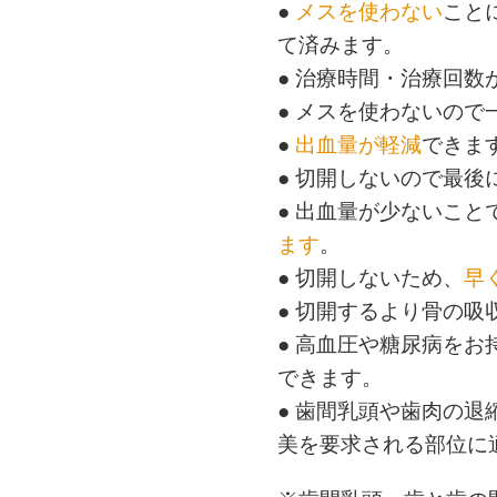
●
メスを使わない
こと
て済みます。
● 治療時間・治療回数
● メスを使わないの
●
出血量が軽減
できま
● 切開しないので最後
● 出血量が少ないこと
ます
。
● 切開しないため、
早
● 切開するより骨の吸
● 高血圧や糖尿病を
できます。
● 歯間乳頭や歯肉の
美を要求される部位に