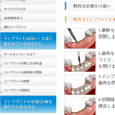
1.麻酔
切開し
2.歯肉
つくり
を開け
3.イン
歯肉を
4.切開
縫合し