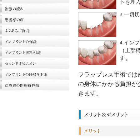
トを埋
3.一切
4.イン
（上部
す。
フラップレス手術では
の身体にかかる負担が
きます。