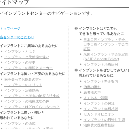
イインプラントセンターのナビゲーションです。
トップページ
インプラントはどこでも
できると思っているあなたに
当センターのこだわり
日本口腔インプラント学会、
日本口腔インプラント学会専
インプラントにご興味のあるあなたに
証医
インプラントとは？
米国インプラント学会認定医
インプラントと天然歯の違い
(AAID Associate Fellow)
インプラントの歴史
インプラント治療症例
インプラントの種類とメーカー
インプラントをぜひしてみたい
インプラントは怖い・不安のあるあなたに
思われているあなたに
歯を失ってお悩みの方へ
インプラント料金案内
インプラントのメリット
治療の流れ
インプラント治療効果
患者様の声
インプラントと従来の治療方法比較
よくあるご質問
インプラントの治療成功条件
インプラントの保証
インプラントはどれくらいもつの？
インプラント無料相談
インプラントは痛い・怖いと
セカンドオピニオン
思われているあなたに
インプラントの日帰り手術
インプラントの術式
治療費の医療費控除