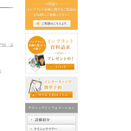
門医・認
と