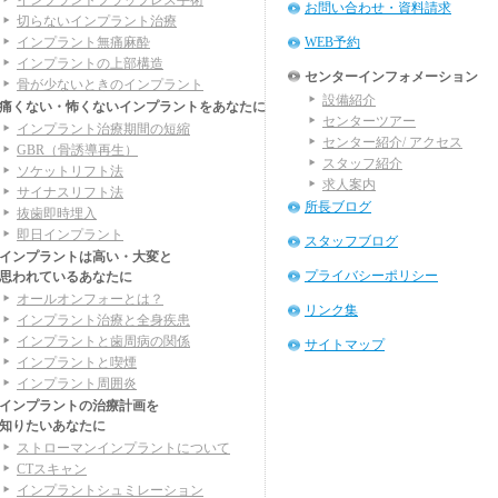
インプラントフラップレス手術
お問い合わせ・資料請求
切らないインプラント治療
インプラント無痛麻酔
WEB予約
インプラントの上部構造
センターインフォメーション
骨が少ないときのインプラント
設備紹介
痛くない・怖くないインプラントをあなたに
センターツアー
インプラント治療期間の短縮
センター紹介/ アクセス
GBR（骨誘導再生）
スタッフ紹介
ソケットリフト法
求人案内
サイナスリフト法
所長ブログ
抜歯即時埋入
即日インプラント
スタッフブログ
インプラントは高い・大変と
プライバシーポリシー
思われているあなたに
オールオンフォーとは？
リンク集
インプラント治療と全身疾患
インプラントと歯周病の関係
サイトマップ
インプラントと喫煙
インプラント周囲炎
インプラントの治療計画を
知りたいあなたに
ストローマンインプラントについて
CTスキャン
インプラントシュミレーション