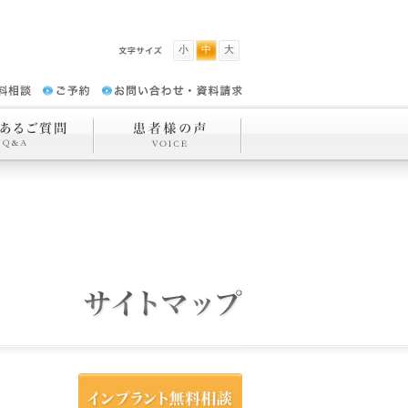
小
中
大