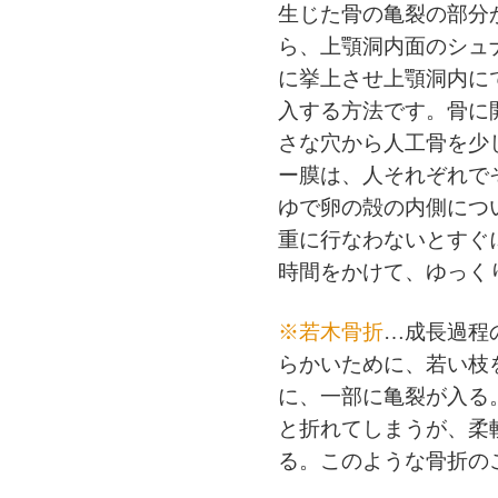
生じた骨の亀裂の部分
ら、上顎洞内面のシュ
に挙上させ上顎洞内に
入する方法です。骨に開
さな穴から人工骨を少
ー膜は、人それぞれで
ゆで卵の殻の内側につ
重に行なわないとすぐ
時間をかけて、ゆっく
※若木骨折
…成長過程
らかいために、若い枝
に、一部に亀裂が入る
と折れてしまうが、柔
る。このような骨折の