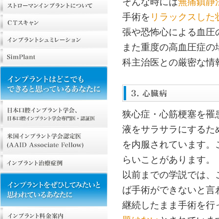
そんな時には
無痛鎮静
手術を
リラックスした
張や恐怖心による血圧
また重度の高血圧症の
科主治医との厳密な情
狭心症・心筋梗塞を罹
液をサラサラにするた
を内服されています。
らいことがあります。
以前までの学説では、
ば手術ができないと言
継続したまま手術を行