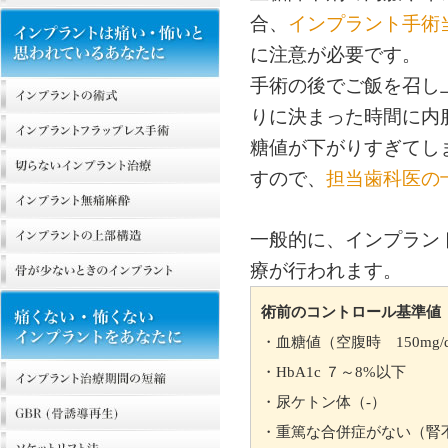
合、
インプラント手術
に注意が必要です。
手術の後でご飯を召し
りに決まった時間に内
糖値が下がりすぎてし
すので、
担当歯科医の
一般的に、インプラン
療が行われます。
術前のコントロール基準値
・血糖値（空腹時 150mg/d
・HbA1c ７～8%以下
・尿ケトン体（-）
・重篤な合併症がない（腎