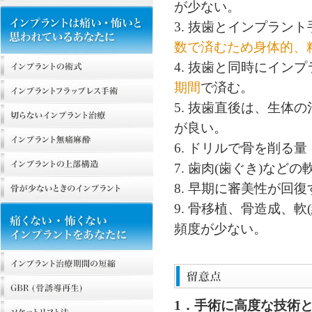
が少ない。
3. 抜歯とインプラン
数で済むため身体的、
4. 抜歯と同時にイン
期間
で済む。
5. 抜歯直後は、生体
が良い。
6. ドリルで骨を削る
7. 歯肉(歯ぐき)な
8. 早期に審美性が回
9. 骨移植、骨造成、
頻度が少ない。
1．手術に高度な技術と