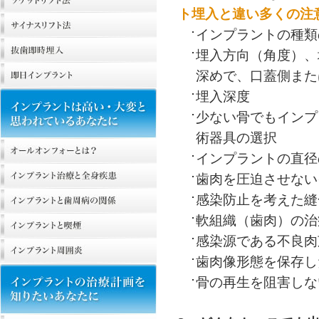
ト埋入と違い多くの注
インプラントの種類
埋入方向（角度）、
深めで、口蓋側また
埋入深度
少ない骨でもインプ
術器具の選択
インプラントの直径
歯肉を圧迫させない
感染防止を考えた縫
軟組織（歯肉）の治
感染源である不良肉
歯肉像形態を保存し
骨の再生を阻害しな