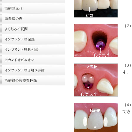
（2
（3
す。
（4
でき