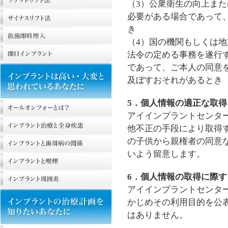
（3）公衆衛生の向上ま
必要がある場合であって
き
（4）国の機関もしくは
法令の定める事務を遂行
であって、ご本人の同意
及ぼすおそれがあるとき
5．個人情報の適正な取得
アイインプラントセンタ
他不正の手段により取得す
の子供から親権者の同意
いよう留意します。
6．個人情報の取得に際
アイインプラントセンタ
かじめその利用目的を公
はありません。