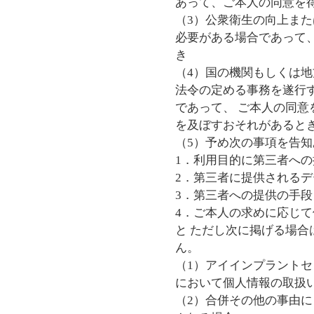
あって、ご本人の同意を
（3）公衆衛生の向上ま
必要がある場合であって
き
（4）国の機関もしくは
法令の定める事務を遂行
であって、 ご本人の同
を及ぼすおそれがあると
（5）予め次の事項を告
1．利用目的に第三者へ
2．第三者に提供される
3．第三者への提供の手
4．ご本人の求めに応じ
と ただし次に掲げる場
ん。
（1）アイインプラント
において個人情報の取扱
（2）合併その他の事由