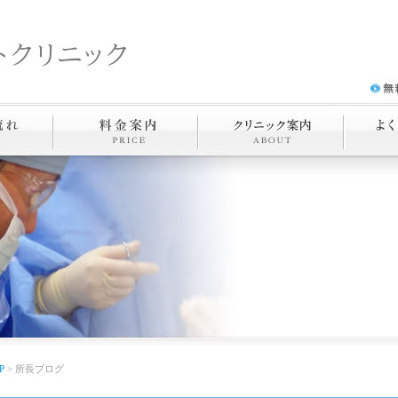
P
> 所長ブログ