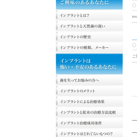
tes
ご