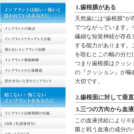
1.歯根膜がある
天然歯には“歯根膜”
でつながっています。
繊細な知覚神経が存在
する能力があります。
を咬むとこの幅の分だ
つまり歯根膜はクッシ
の『クッション』が噛
大切です。
2.歯根面に対して垂
3.三つの方向から血
この血液供給により※
菌と戦う血液の成分の