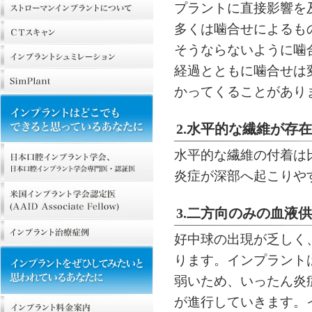
プラントに直接影響を
多くは噛合せによるも
そうならないように噛
経過とともに噛合せは
かってくることがあり
2.水平的な繊維が存
水平的な繊維の付着は
炎症が深部へ起こりや
3.二方向のみの血液
好中球の出現が乏しく
ります。インプラント
弱いため、いったん炎
が進行していきます。