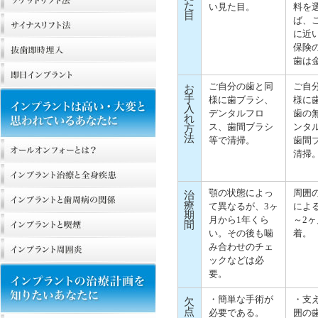
た
い見た目。
料を
目
ば、
に近
保険
歯は
ご自分の歯と同
ご自
お
手
様に歯ブラシ、
様に
入
デンタルフロ
歯の
れ
ス、歯間ブラシ
ンタ
方
法
等で清掃。
歯間
清掃
顎の状態によっ
周囲
治
療
て異なるが、3ヶ
によ
期
月から1年くら
～2
間
い。その後も噛
着。
み合わせのチェ
ックなどは必
要。
・簡単な手術が
・支
欠
点
必要である。
囲の