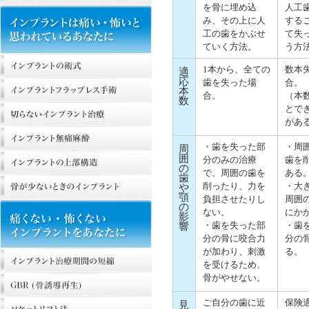
を骨に埋め込
人工
み、その上に人
する
工の歯をかぶせ
て失
ていく方法。
う方
1本から、全ての
数本
適
応
歯を失った場
合。
本
合。
（本
数
とで
があ
・歯を失った部
・周
周
囲
分のみの治療
歯を
の
で、周囲の歯を
ある
歯
削ったり、力を
・大
や
顎
負担させたりし
周囲
の
ない。
にか
影
・歯を失った部
・歯
響
分の骨に咬合力
分の
が加わり、刺激
る。
を受けるため、
骨がやせない。
ご自分の歯に近
保険
見