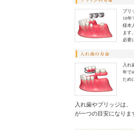
ブリ
10
様本
ます
必要
入れ
年で
ため
入れ歯やブリッジは、
が一つの目安になりま