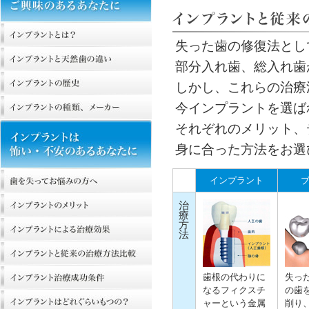
失った歯の修復法とし
部分入れ歯、総入れ歯
しかし、これらの治療
今インプラントを選ば
それぞれのメリット、
身に合った方法をお選
インプラント
治
療
方
法
歯根の代わりに
失っ
なるフィクスチ
の歯
ャーという金属
削り