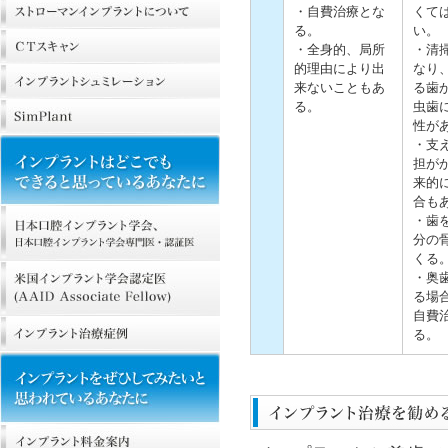
・自費治療とな
くて
る。
い。
・全身的、局所
・清
的理由により出
なり
来ないこともあ
る歯
る。
虫歯
性が
・支
担が
来的
合も
・歯
分の
くる
・奥
る場
自費
る。